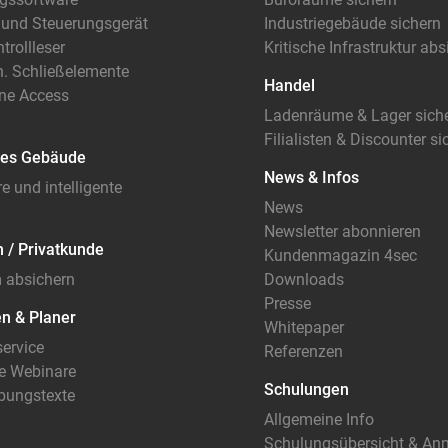
 und Steuerungsgerät
Industriegebäude sichern
trollleser
Kritische Infrastruktur ab
. Schließelemente
Handel
ne Access
Ladenräume & Lager sich
che Steuerungsanlage
Filialisten & Discounter si
ntes Gebäude
News & Infos
e und intelligente
News
Newsletter abonnieren
 / Privatkunde
Kundenmagazin 4sec
 absichern
Downloads
Presse
en & Planer
Whitepaper
ervice
Referenzen
e Webinare
Schulungen
bungstexte
Allgemeine Info
Schulungsübersicht & An