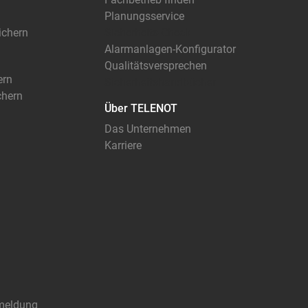
Planungsservice
sichern
Sicherheits-Check
Alarmanlagen-Konfigurator
Qualitätsversprechen
ern
Sicherheitshandbücher
chern
Über TELENOT
Das Unternehmen
Karriere
meldung