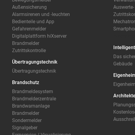
Außensicherung
Auswerte-
Alarmsirenen und -leuchten
Zutrittskon
Bedienteile und App
Mechatron
Gefahrenmelder
Smartpho
Digitalplattform hiXserver
Automatis
Brandmelder
Intellige
Zutrittskontrolle
Das sicher
Übertragungstechnik
Gebäude
Übertragungstechnik
Eigenheim
Brandschutz
Eigenheim
Brandmeldesystem
Architekt
Brandmelderzentrale
Planungss
Brandwarnanlage
Kostenlos
Brandmelder
Ausschrei
Sondermelder
Signalgeber
Fernservice / Visualisierung