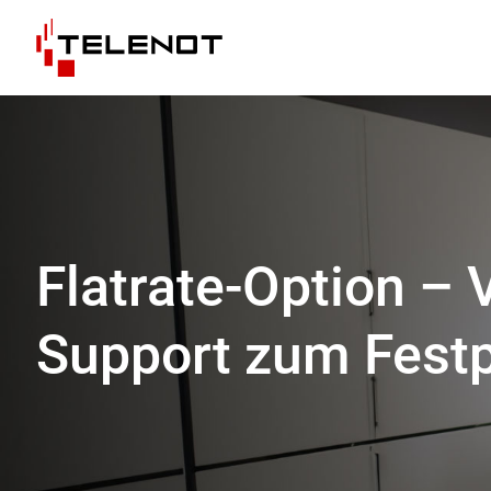
Zum Inhalt springen
Flatrate-Option – 
Support zum Festp