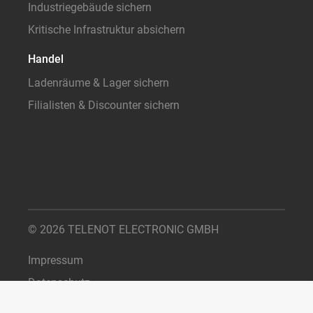
Industriegebäude sichern
Kritische Infrastruktur absichern
Handel
Ladenräume & Lager sichern
Filialisten & Discounter sichern
© 2026 TELENOT ELECTRONIC GMBH
Impressum
Datenschutz
Cookie-Einstellungen