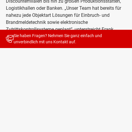
Discounterfilialen bis hin zu großen Produktionsstätten,
Logistikhallen oder Banken. „Unser Team hat bereits für
nahezu jede Objektart Lösungen für Einbruch- und
Brandmeldetechnik sowie elektronische
Zutrittskontrollsysteme geplant“, unterstreicht Frank
Sie haben Fragen? Nehmen Sie ganz einfach und
Brucker – auch in Kombination untereinander.
unverbindlich mit uns
Kontakt
auf.
Text- und Bilddaten für
DE
als ZIP-Datei downloaden
Text- und Bilddaten für
AT
als ZIP-Datei downloaden
Creating Your Security