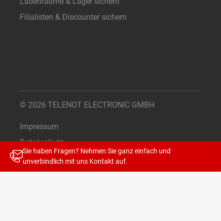
Ladenräume & Lager sichern
Filialisten & Discounter sichern
© 2026 TELENOT ELECTRONIC GMBH
Impressum
Datenschutz
Sie haben Fragen? Nehmen Sie ganz einfach und
Cookie-Einstellungen
unverbindlich mit uns
Kontakt
auf.