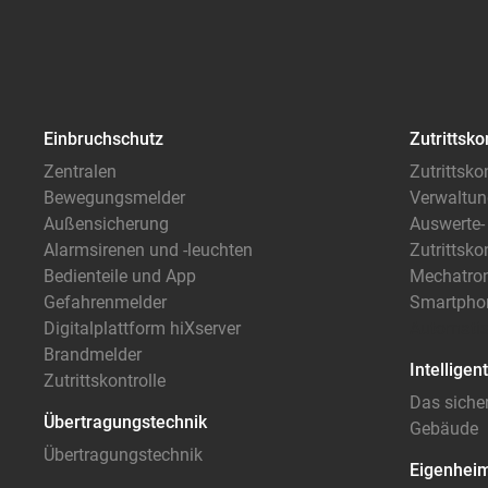
Einbruchschutz
Zutrittsko
Zentralen
Zutrittsko
Bewegungsmelder
Verwaltun
Außensicherung
Auswerte-
Alarmsirenen und -leuchten
Zutrittskon
Bedienteile und App
Mechatron
Gefahrenmelder
Smartpho
Digitalplattform hiXserver
Automatis
Brandmelder
Intellige
Zutrittskontrolle
Das sicher
Übertragungstechnik
Gebäude
Übertragungstechnik
Eigenheim