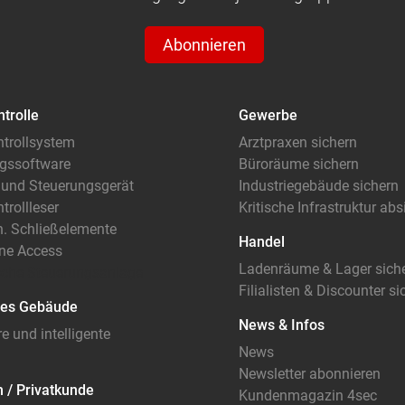
Abonnieren
ntrolle
Gewerbe
ntrollsystem
Arztpraxen sichern
gssoftware
Büroräume sichern
 und Steuerungsgerät
Industriegebäude sichern
trollleser
Kritische Infrastruktur ab
. Schließelemente
Handel
ne Access
Ladenräume & Lager sich
che Steuerungsanlage
Filialisten & Discounter si
ntes Gebäude
News & Infos
e und intelligente
News
Newsletter abonnieren
 / Privatkunde
Kundenmagazin 4sec