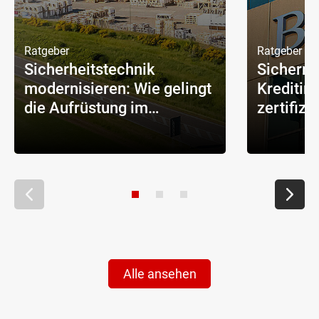
Ratgeber
Ratgeber
Sicherheitstechnik
Sichern S
modernisieren: Wie gelingt
Kreditins
die Aufrüstung im
zertifizi
laufenden Betrieb?
Sicherhe
Alle ansehen