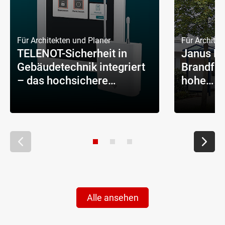
Für Architekten und Planer
Für Architek
TELENOT-Sicherheit in
Janus Kl
Gebäudetechnik integriert
Brandfrü
– das hochsichere
hohe
Fundament für jedes
Sicherhe
Eigenheim
Alle ansehen