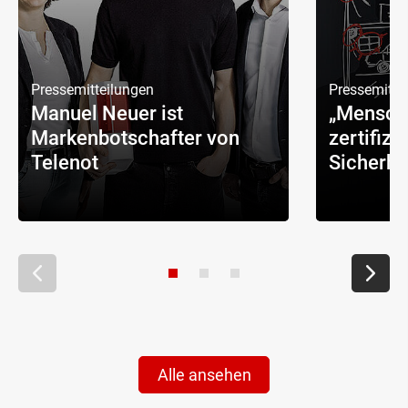
Pressemitteilungen
Pressemitte
Manuel Neuer ist
„Mensch
Markenbotschafter von
zertifizi
Telenot
Sicherhe
Alle ansehen