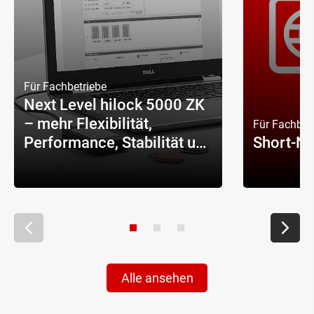
Für Fachbetriebe
Next Level hilock 5000 ZK
– mehr Flexibilität,
Für Fachbet
Performance, Stabilität und
Short-N
maximale Sicherheit
Alle ansehen