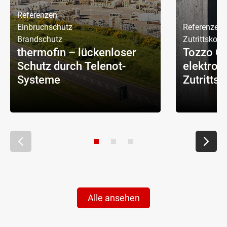
Referenzen
Einbruchschutz
Referenzen
Brandschutz
Zutrittskontr
thermofin – lückenloser
Tozzo G
Schutz durch Telenot-
elektron
Systeme
Zutrittsk
Alle ansehen